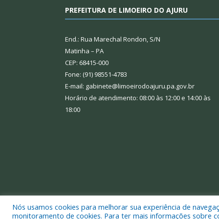
PREFEITURA DE LIMOEIRO DO AJURU
End.: Rua Marechal Rondon, S/N
Matinha – PA
CEP: 68415-000
Fone: (91) 98551-4783
E-mail: gabinete@limoeirodoajuru.pa.gov.br
Horário de atendimento: 08:00 às 12:00 e 14:00 às
18:00
Nós usamos cookies para melhorar sua experiência de navegação
Todos os direitos reservados a Prefeitura Municipal
monitoramento de cookies. Para ter mais informações sobre como