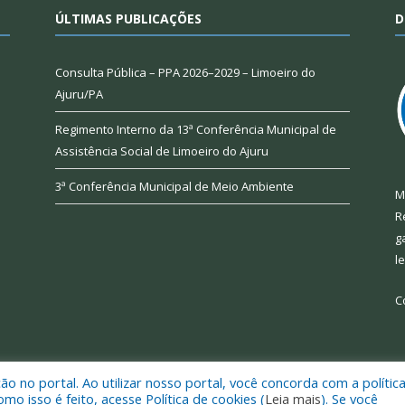
ÚLTIMAS PUBLICAÇÕES
D
Consulta Pública – PPA 2026–2029 – Limoeiro do
Ajuru/PA
Regimento Interno da 13ª Conferência Municipal de
Assistência Social de Limoeiro do Ajuru
3ª Conferência Municipal de Meio Ambiente
M
R
g
l
C
 no portal. Ao utilizar nosso portal, você concorda com a polític
 de Limoeiro do Ajuru.
Mapa do Si
 isso é feito, acesse Política de cookies (
Leia mais
). Se você