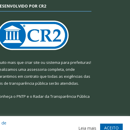
ESENVOLVIDO POR CR2
uito mais que
criar site
ou
sistema para prefeituras
!
ealizamos uma
assessoria
completa, onde
arantimos em contrato que todas as exigências das
eis de transparência pública
serão atendidas.
onheça o
PNTP
e o
Radar da Transparência Pública
a de
te
Acessar Área Administrativa
Acessar Webmail
ACEITO
Leia mais