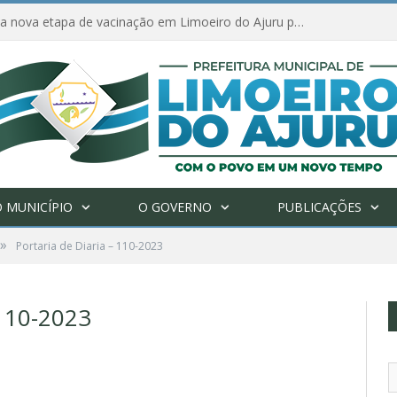
Amanhã começa nova etapa de vacinação em Limoeiro do Ajuru para idosos com 65 ou mais
 MUNICÍPIO
O GOVERNO
PUBLICAÇÕES
»
Portaria de Diaria – 110-2023
110-2023