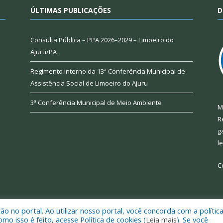
ÚLTIMAS PUBLICAÇÕES
D
Consulta Pública – PPA 2026–2029 – Limoeiro do
Ajuru/PA
Regimento Interno da 13ª Conferência Municipal de
Assistência Social de Limoeiro do Ajuru
3ª Conferência Municipal de Meio Ambiente
M
R
g
l
C
 no portal. Ao utilizar nosso portal, você concorda com a polític
 de Limoeiro do Ajuru.
Mapa do Si
 isso é feito, acesse Política de cookies (
Leia mais
). Se você