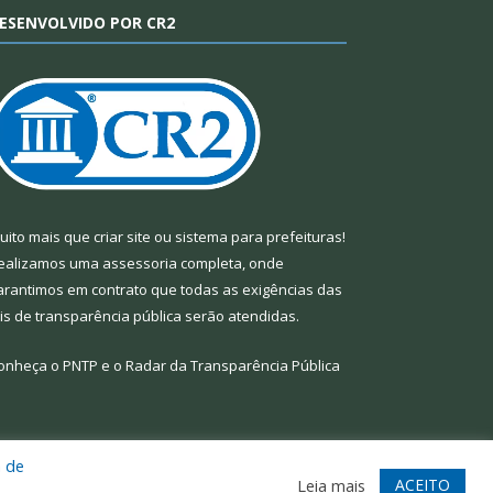
ESENVOLVIDO POR CR2
uito mais que
criar site
ou
sistema para prefeituras
!
ealizamos uma
assessoria
completa, onde
arantimos em contrato que todas as exigências das
eis de transparência pública
serão atendidas.
onheça o
PNTP
e o
Radar da Transparência Pública
a de
te
Acessar Área Administrativa
Acessar Webmail
ACEITO
Leia mais