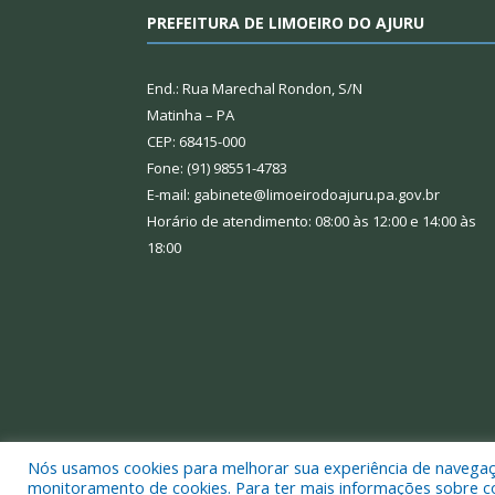
PREFEITURA DE LIMOEIRO DO AJURU
End.: Rua Marechal Rondon, S/N
Matinha – PA
CEP: 68415-000
Fone: (91) 98551-4783
E-mail: gabinete@limoeirodoajuru.pa.gov.br
Horário de atendimento: 08:00 às 12:00 e 14:00 às
18:00
Nós usamos cookies para melhorar sua experiência de navegação
Todos os direitos reservados a Prefeitura Municipal
monitoramento de cookies. Para ter mais informações sobre como