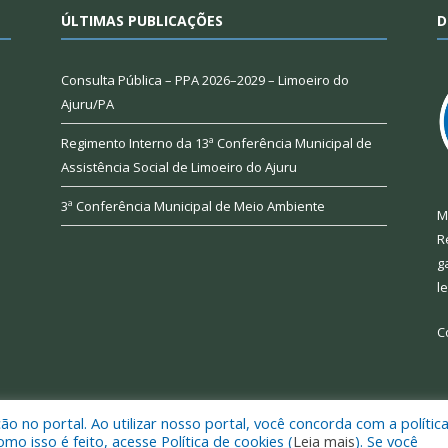
ÚLTIMAS PUBLICAÇÕES
D
Consulta Pública – PPA 2026–2029 – Limoeiro do
Ajuru/PA
Regimento Interno da 13ª Conferência Municipal de
Assistência Social de Limoeiro do Ajuru
3ª Conferência Municipal de Meio Ambiente
M
R
g
l
C
 no portal. Ao utilizar nosso portal, você concorda com a polític
 de Limoeiro do Ajuru.
Mapa do Si
 isso é feito, acesse Política de cookies (
Leia mais
). Se você