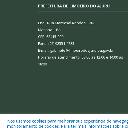
PREFEITURA DE LIMOEIRO DO AJURU
End.: Rua Marechal Rondon, S/N
Matinha – PA
CEP: 68415-000
Fone: (91) 98551-4783
E-mail: gabinete@limoeirodoajuru.pa.gov.br
Horário de atendimento: 08:00 às 12:00 e 14:00 às
18:00
Nós usamos cookies para melhorar sua experiência de navegação
Todos os direitos reservados a Prefeitura Municipal
monitoramento de cookies. Para ter mais informações sobre como