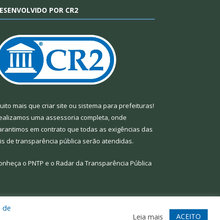
ESENVOLVIDO POR CR2
uito mais que
criar site
ou
sistema para prefeituras
!
ealizamos uma
assessoria
completa, onde
arantimos em contrato que todas as exigências das
eis de transparência pública
serão atendidas.
onheça o
PNTP
e o
Radar da Transparência Pública
a de
te
Acessar Área Administrativa
Acessar Webmail
ACEITO
Leia mais