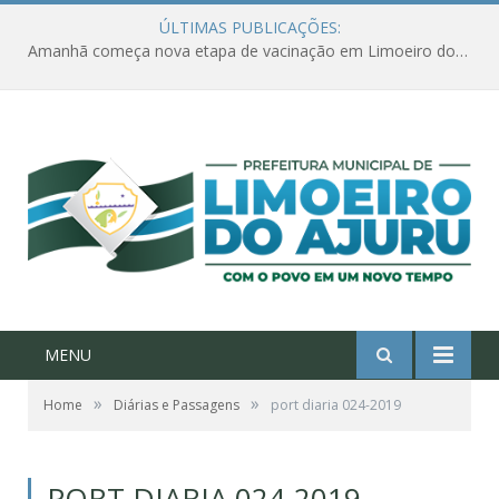
ÚLTIMAS PUBLICAÇÕES:
Amanhã começa nova etapa de vacinação em Limoeiro do Ajuru para idosos com 65 ou mais
MENU
»
»
Home
Diárias e Passagens
port diaria 024-2019
PORT DIARIA 024-2019