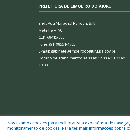
PREFEITURA DE LIMOEIRO DO AJURU
End.: Rua Marechal Rondon, S/N
Matinha – PA
CEP: 68415-000
Fone: (91) 98551-4783
E-mail: gabinete@limoeirodoajuru.pa.gov.br
Horário de atendimento: 08:00 às 12:00 e 14:00 às
18:00
Nós usamos cookies para melhorar sua experiência de navegação
Todos os direitos reservados a Prefeitura Municipal
monitoramento de cookies. Para ter mais informações sobre como