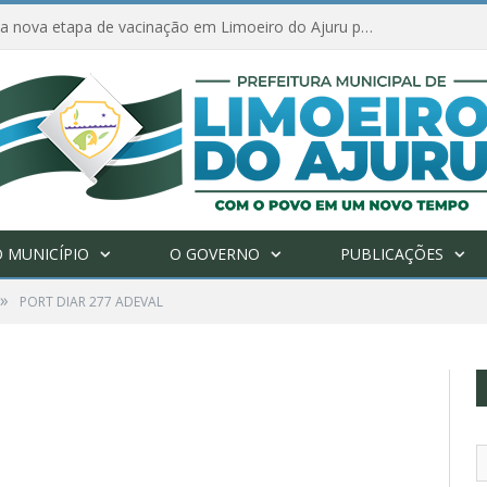
Amanhã começa nova etapa de vacinação em Limoeiro do Ajuru para idosos com 65 ou mais
 MUNICÍPIO
O GOVERNO
PUBLICAÇÕES
»
PORT DIAR 277 ADEVAL