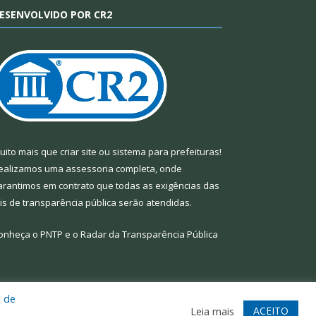
ESENVOLVIDO POR CR2
uito mais que
criar site
ou
sistema para prefeituras
!
ealizamos uma
assessoria
completa, onde
arantimos em contrato que todas as exigências das
eis de transparência pública
serão atendidas.
onheça o
PNTP
e o
Radar da Transparência Pública
a de
te
Acessar Área Administrativa
Acessar Webmail
ACEITO
Leia mais