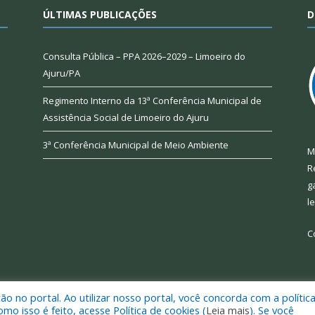
ÚLTIMAS PUBLICAÇÕES
D
Consulta Pública – PPA 2026–2029 – Limoeiro do
Ajuru/PA
Regimento Interno da 13ª Conferência Municipal de
Assistência Social de Limoeiro do Ajuru
3ª Conferência Municipal de Meio Ambiente
M
R
g
l
C
 no portal. Ao utilizar nosso portal, você concorda com a polític
 de Limoeiro do Ajuru.
Mapa do Si
 isso é feito, acesse Política de cookies (
Leia mais
). Se você