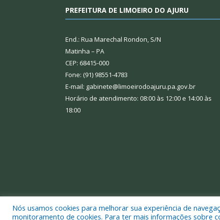
PREFEITURA DE LIMOEIRO DO AJURU
End.: Rua Marechal Rondon, S/N
Matinha – PA
CEP: 68415-000
Fone: (91) 98551-4783
E-mail: gabinete@limoeirodoajuru.pa.gov.br
Horário de atendimento: 08:00 às 12:00 e 14:00 às
18:00
Nós usamos cookies para melhorar sua experiência de navegação
Todos os direitos reservados a Prefeitura Municipal
monitoramento de cookies. Para ter mais informações sobre como