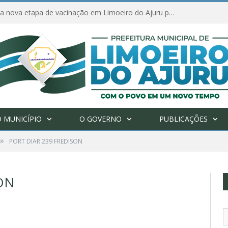
Amanhã começa nova etapa de vacinação em Limoeiro do Ajuru para idosos com 65 ou mais
 MUNICÍPIO
O GOVERNO
PUBLICAÇÕES
»
PORT DIAR 239 FREDISON
ON