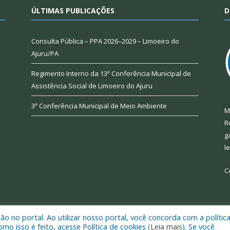
ÚLTIMAS PUBLICAÇÕES
D
Consulta Pública – PPA 2026–2029 – Limoeiro do
Ajuru/PA
Regimento Interno da 13ª Conferência Municipal de
Assistência Social de Limoeiro do Ajuru
3ª Conferência Municipal de Meio Ambiente
M
R
g
l
C
 no portal. Ao utilizar nosso portal, você concorda com a polític
 de Limoeiro do Ajuru.
Mapa do Si
 isso é feito, acesse Política de cookies (
Leia mais
). Se você