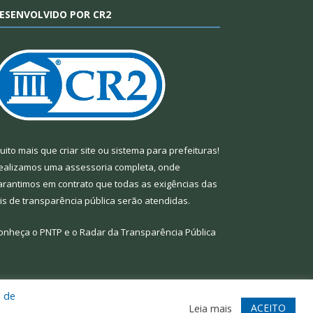
ESENVOLVIDO POR CR2
uito mais que
criar site
ou
sistema para prefeituras
!
ealizamos uma
assessoria
completa, onde
arantimos em contrato que todas as exigências das
eis de transparência pública
serão atendidas.
onheça o
PNTP
e o
Radar da Transparência Pública
a de
te
Acessar Área Administrativa
Acessar Webmail
ACEITO
Leia mais