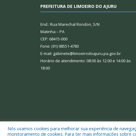
PREFEITURA DE LIMOEIRO DO AJURU
End.: Rua Marechal Rondon, S/N
Matinha – PA
CEP: 68415-000
Fone: (91) 98551-4783
E-mail: gabinete@limoeirodoajuru.pa.gov.br
Horário de atendimento: 08:00 às 12:00 e 14:00 às
18:00
Nós usamos cookies para melhorar sua experiência de navegação
Todos os direitos reservados a Prefeitura Municipal
monitoramento de cookies. Para ter mais informações sobre como