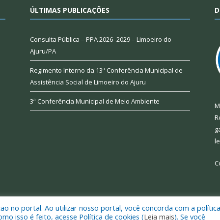
ÚLTIMAS PUBLICAÇÕES
D
Consulta Pública – PPA 2026–2029 – Limoeiro do
Ajuru/PA
Regimento Interno da 13ª Conferência Municipal de
Assistência Social de Limoeiro do Ajuru
3ª Conferência Municipal de Meio Ambiente
M
R
g
l
C
 no portal. Ao utilizar nosso portal, você concorda com a polític
 de Limoeiro do Ajuru.
Mapa do Si
 isso é feito, acesse Política de cookies (
Leia mais
). Se você