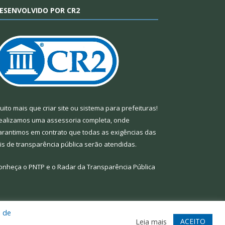
ESENVOLVIDO POR CR2
uito mais que
criar site
ou
sistema para prefeituras
!
ealizamos uma
assessoria
completa, onde
arantimos em contrato que todas as exigências das
eis de transparência pública
serão atendidas.
onheça o
PNTP
e o
Radar da Transparência Pública
a de
te
Acessar Área Administrativa
Acessar Webmail
ACEITO
Leia mais