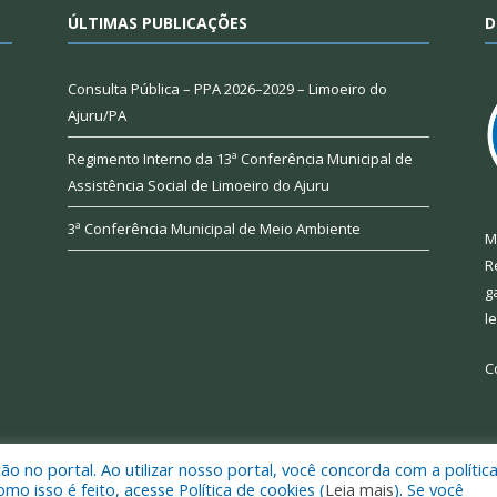
ÚLTIMAS PUBLICAÇÕES
D
Consulta Pública – PPA 2026–2029 – Limoeiro do
Ajuru/PA
Regimento Interno da 13ª Conferência Municipal de
Assistência Social de Limoeiro do Ajuru
3ª Conferência Municipal de Meio Ambiente
M
R
g
l
C
 no portal. Ao utilizar nosso portal, você concorda com a polític
 de Limoeiro do Ajuru.
Mapa do Si
 isso é feito, acesse Política de cookies (
Leia mais
). Se você