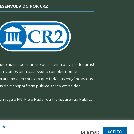
ESENVOLVIDO POR CR2
uito mais que
criar site
ou
sistema para prefeituras
!
ealizamos uma
assessoria
completa, onde
arantimos em contrato que todas as exigências das
eis de transparência pública
serão atendidas.
onheça o
PNTP
e o
Radar da Transparência Pública
a de
te
Acessar Área Administrativa
Acessar Webmail
ACEITO
Leia mais