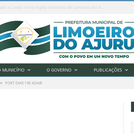
Ações de combate à Covid-19 na região ribeirinha de Limoeiro do Ajuru continuam
 MUNICÍPIO
O GOVERNO
PUBLICAÇÕES
»
PORT DIAR 195 ADAIR