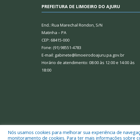
PREFEITURA DE LIMOEIRO DO AJURU
End.: Rua Marechal Rondon, S/N
Matinha – PA
CEP: 68415-000
Fone: (91) 98551-4783
E-mail: gabinete@limoeirodoajuru.pa.gov.br
Horário de atendimento: 08:00 às 12:00 e 14:00 às
18:00
Nós usamos cookies para melhorar sua experiência de navegação
Todos os direitos reservados a Prefeitura Municipal
monitoramento de cookies. Para ter mais informações sobre como