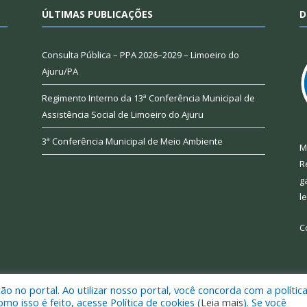
ÚLTIMAS PUBLICAÇÕES
D
Consulta Pública – PPA 2026–2029 – Limoeiro do
Ajuru/PA
Regimento Interno da 13ª Conferência Municipal de
Assistência Social de Limoeiro do Ajuru
3ª Conferência Municipal de Meio Ambiente
M
R
g
l
C
 no portal. Ao utilizar nosso portal, você concorda com a polític
 de Limoeiro do Ajuru.
Mapa do Si
 isso é feito, acesse Política de cookies (
Leia mais
). Se você