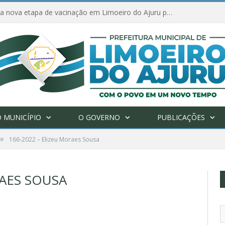
Amanhã começa nova etapa de vacinação em Limoeiro do Ajuru para idosos com 65 ou mais
 MUNICÍPIO
O GOVERNO
PUBLICAÇÕES
»
166-2022 – Elizeu Moraes Sousa
RAES SOUSA