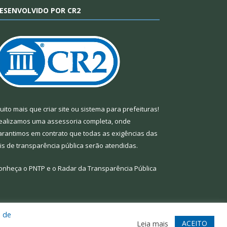
ESENVOLVIDO POR CR2
uito mais que
criar site
ou
sistema para prefeituras
!
ealizamos uma
assessoria
completa, onde
arantimos em contrato que todas as exigências das
eis de transparência pública
serão atendidas.
onheça o
PNTP
e o
Radar da Transparência Pública
a de
te
Acessar Área Administrativa
Acessar Webmail
ACEITO
Leia mais