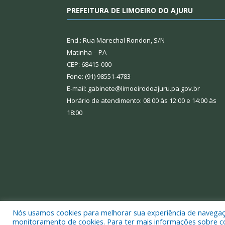
PREFEITURA DE LIMOEIRO DO AJURU
End.: Rua Marechal Rondon, S/N
Matinha – PA
CEP: 68415-000
Fone: (91) 98551-4783
E-mail: gabinete@limoeirodoajuru.pa.gov.br
Horário de atendimento: 08:00 às 12:00 e 14:00 às
18:00
Nós usamos cookies para melhorar sua experiência de navegação
Todos os direitos reservados a Prefeitura Municipal
monitoramento de cookies. Para ter mais informações sobre como