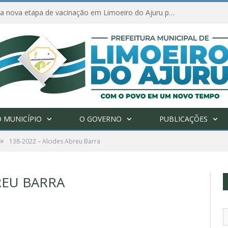
Amanhã começa nova etapa de vacinação em Limoeiro do Ajuru para idosos com 65 ou mais
 MUNICÍPIO
O GOVERNO
PUBLICAÇÕES
»
138-2022 – Alcides Abreu Barra
REU BARRA