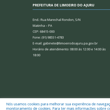
PREFEITURA DE LIMOEIRO DO AJURU
End.: Rua Marechal Rondon, S/N
Matinha – PA
CEP: 68415-000
Fone: (91) 98551-4783
E-mail: gabinete@limoeirodoajuru.pa.gov.br
Horário de atendimento: 08:00 às 12:00 e 14:00 às
18:00
Nós usamos cookies para melhorar sua experiência de navegação
Todos os direitos reservados a Prefeitura Municipal
monitoramento de cookies. Para ter mais informações sobre como