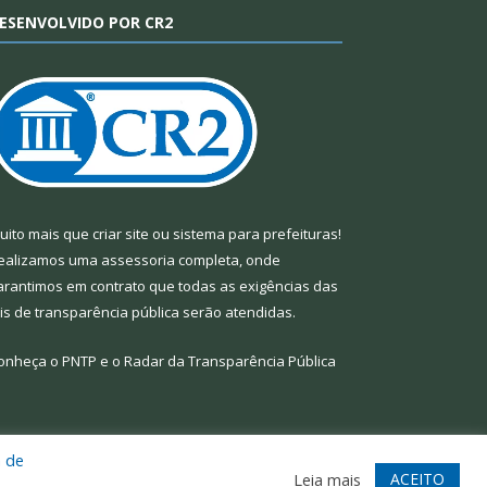
ESENVOLVIDO POR CR2
uito mais que
criar site
ou
sistema para prefeituras
!
ealizamos uma
assessoria
completa, onde
arantimos em contrato que todas as exigências das
eis de transparência pública
serão atendidas.
onheça o
PNTP
e o
Radar da Transparência Pública
a de
te
Acessar Área Administrativa
Acessar Webmail
ACEITO
Leia mais