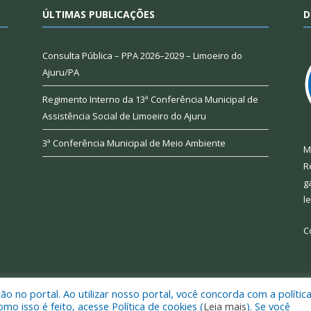
ÚLTIMAS PUBLICAÇÕES
D
Consulta Pública – PPA 2026–2029 – Limoeiro do
Ajuru/PA
Regimento Interno da 13ª Conferência Municipal de
Assistência Social de Limoeiro do Ajuru
3ª Conferência Municipal de Meio Ambiente
M
R
g
l
C
 no portal. Ao utilizar nosso portal, você concorda com a polític
 de Limoeiro do Ajuru.
Mapa do Si
 isso é feito, acesse Política de cookies (
Leia mais
). Se você