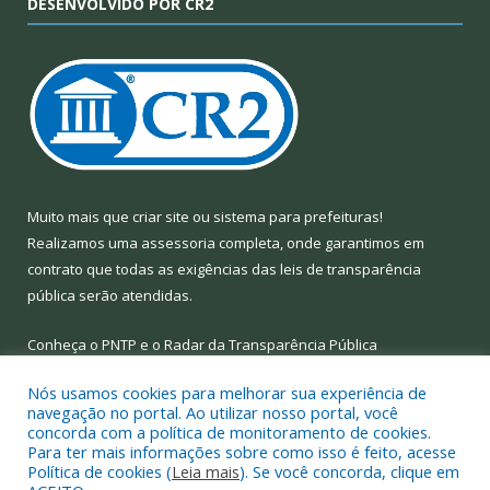
DESENVOLVIDO POR CR2
Muito mais que
criar site
ou
sistema para prefeituras
!
Realizamos uma
assessoria
completa, onde garantimos em
contrato que todas as exigências das
leis de transparência
pública
serão atendidas.
Conheça o
PNTP
e o
Radar da Transparência Pública
Nós usamos cookies para melhorar sua experiência de
navegação no portal. Ao utilizar nosso portal, você
concorda com a política de monitoramento de cookies.
Para ter mais informações sobre como isso é feito, acesse
Todos os direitos reservados a Prefeitura Municipal de Limoeiro
Política de cookies (
Leia mais
). Se você concorda, clique em
do Ajuru.