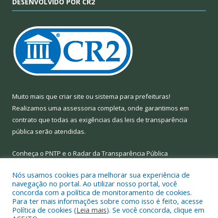
DESENVOLVIDO POR CR2
Muito mais que
criar site
ou
sistema para prefeituras
!
Realizamos uma
assessoria
completa, onde garantimos em
contrato que todas as exigências das
leis de transparência
pública
serão atendidas.
Conheça o
PNTP
e o
Radar da Transparência Pública
Nós usamos cookies para melhorar sua experiência de
navegação no portal. Ao utilizar nosso portal, você
concorda com a política de monitoramento de cookies.
Para ter mais informações sobre como isso é feito, acesse
Todos os direitos reservados a Prefeitura Municipal de Limoeiro
Política de cookies (
Leia mais
). Se você concorda, clique em
do Ajuru.