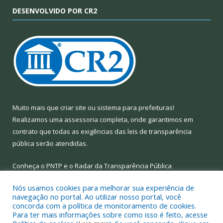
DESENVOLVIDO POR CR2
Muito mais que
criar site
ou
sistema para prefeituras
!
Realizamos uma
assessoria
completa, onde garantimos em
contrato que todas as exigências das
leis de transparência
pública
serão atendidas.
Conheça o
PNTP
e o
Radar da Transparência Pública
Nós usamos cookies para melhorar sua experiência de
navegação no portal. Ao utilizar nosso portal, você
concorda com a política de monitoramento de cookies.
Para ter mais informações sobre como isso é feito, acesse
Todos os direitos reservados a Prefeitura Municipal de Limoeiro