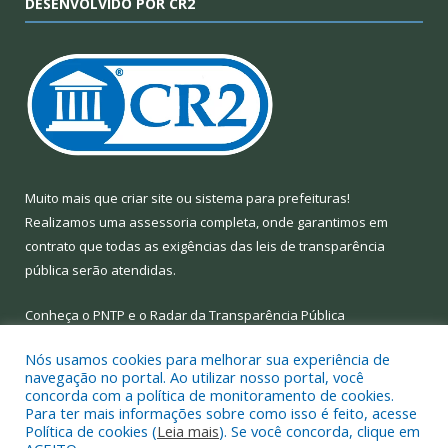
DESENVOLVIDO POR CR2
Muito mais que
criar site
ou
sistema para prefeituras
!
Realizamos uma
assessoria
completa, onde garantimos em
contrato que todas as exigências das
leis de transparência
pública
serão atendidas.
Conheça o
PNTP
e o
Radar da Transparência Pública
Nós usamos cookies para melhorar sua experiência de
navegação no portal. Ao utilizar nosso portal, você
concorda com a política de monitoramento de cookies.
Para ter mais informações sobre como isso é feito, acesse
Todos os direitos reservados a Prefeitura Municipal de Limoeiro
Política de cookies (
Leia mais
). Se você concorda, clique em
do Ajuru.