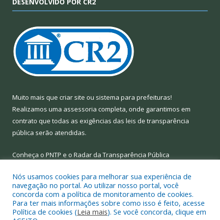
DESENVOLVIDO POR CR2
Muito mais que
criar site
ou
sistema para prefeituras
!
Realizamos uma
assessoria
completa, onde garantimos em
contrato que todas as exigências das
leis de transparência
pública
serão atendidas.
Conheça o
PNTP
e o
Radar da Transparência Pública
Nós usamos cookies para melhorar sua experiência de
navegação no portal. Ao utilizar nosso portal, você
concorda com a política de monitoramento de cookies.
Para ter mais informações sobre como isso é feito, acesse
Todos os direitos reservados a Prefeitura Municipal de Limoeiro
Política de cookies (
Leia mais
). Se você concorda, clique em
do Ajuru.