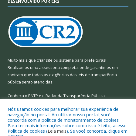
DESENVOLVIDO POR CR2
Muito mais que
criar site
ou
sistema para prefeituras
!
Realizamos uma
assessoria
completa, onde garantimos em
contrato que todas as exigências das
leis de transparência
pública
serão atendidas.
Conheça o
PNTP
e o
Radar da Transparência Pública
Nós usamos cookies para melhorar sua experiência de
navegação no portal. Ao utilizar nosso portal, você
concorda com a política de monitoramento de cookies.
Para ter mais informações sobre como isso é feito, acesse
Todos os direitos reservados a Prefeitura Municipal de Limoeiro
Política de cookies (
Leia mais
). Se você concorda, clique em
do Ajuru.