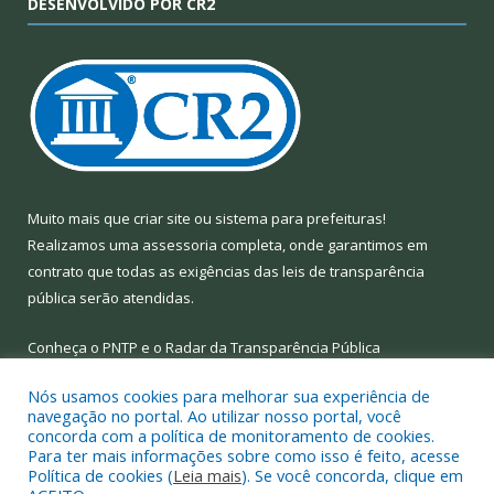
DESENVOLVIDO POR CR2
Muito mais que
criar site
ou
sistema para prefeituras
!
Realizamos uma
assessoria
completa, onde garantimos em
contrato que todas as exigências das
leis de transparência
pública
serão atendidas.
Conheça o
PNTP
e o
Radar da Transparência Pública
Nós usamos cookies para melhorar sua experiência de
navegação no portal. Ao utilizar nosso portal, você
concorda com a política de monitoramento de cookies.
Para ter mais informações sobre como isso é feito, acesse
Todos os direitos reservados a Prefeitura Municipal de Limoeiro
Política de cookies (
Leia mais
). Se você concorda, clique em
do Ajuru.