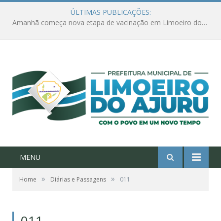
ÚLTIMAS PUBLICAÇÕES:
Ações de combate à Covid-19 na região ribeirinha de Limoeiro do Ajuru continuam
MENU
»
»
Home
Diárias e Passagens
011
011