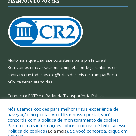
DESENVOLVIDO POR CR2
Muito mais que
criar site
ou
sistema para prefeituras
!
Realizamos uma
assessoria
completa, onde garantimos em
contrato que todas as exigências das
leis de transparência
pública
serão atendidas.
Conheça o
PNTP
e o
Radar da Transparência Pública
Nós usamos cookies para melhorar sua experiência de
navegação no portal. Ao utilizar nosso portal, você
concorda com a política de monitoramento de cookies.
Para ter mais informações sobre como isso é feito, acesse
Todos os direitos reservados a Prefeitura Municipal de Limoeiro
Política de cookies (
Leia mais
). Se você concorda, clique em
do Ajuru.