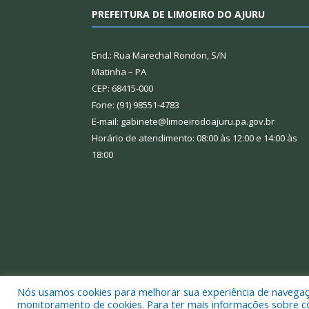
PREFEITURA DE LIMOEIRO DO AJURU
End.: Rua Marechal Rondon, S/N
Matinha – PA
CEP: 68415-000
Fone: (91) 98551-4783
E-mail: gabinete@limoeirodoajuru.pa.gov.br
Horário de atendimento: 08:00 às 12:00 e 14:00 às
18:00
Nós usamos cookies para melhorar sua experiência de navegação
Todos os direitos reservados a Prefeitura Municipal
monitoramento de cookies. Para ter mais informações sobre como