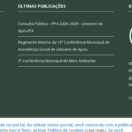
ÚLTIMAS PUBLICAÇÕES
D
Consulta Pública – PPA 2026–2029 – Limoeiro do
Ajuru/PA
Regimento Interno da 13ª Conferência Municipal de
Assistência Social de Limoeiro do Ajuru
3ª Conferência Municipal de Meio Ambiente
M
R
g
l
C
 no portal. Ao utilizar nosso portal, você concorda com a polític
 de Limoeiro do Ajuru.
Mapa do Si
 isso é feito, acesse Política de cookies (
Leia mais
). Se você