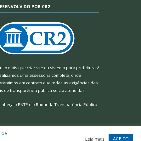
ESENVOLVIDO POR CR2
uito mais que
criar site
ou
sistema para prefeituras
!
ealizamos uma
assessoria
completa, onde
arantimos em contrato que todas as exigências das
eis de transparência pública
serão atendidas.
onheça o
PNTP
e o
Radar da Transparência Pública
a de
te
Acessar Área Administrativa
Acessar Webmail
ACEITO
Leia mais