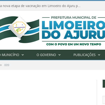
Amanhã começa nova etapa de vacinação em Limoeiro do Ajuru para idosos com 65 ou mais
 MUNICÍPIO
O GOVERNO
PUBLICAÇÕES
»
009