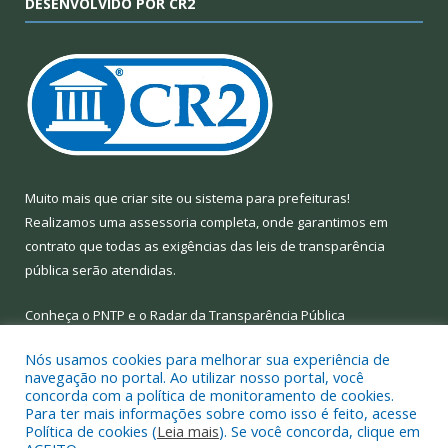
DESENVOLVIDO POR CR2
Muito mais que
criar site
ou
sistema para prefeituras
!
Realizamos uma
assessoria
completa, onde garantimos em
contrato que todas as exigências das
leis de transparência
pública
serão atendidas.
Conheça o
PNTP
e o
Radar da Transparência Pública
Nós usamos cookies para melhorar sua experiência de
navegação no portal. Ao utilizar nosso portal, você
concorda com a política de monitoramento de cookies.
Para ter mais informações sobre como isso é feito, acesse
Todos os direitos reservados a Prefeitura Municipal de Limoeiro
Política de cookies (
Leia mais
). Se você concorda, clique em
do Ajuru.