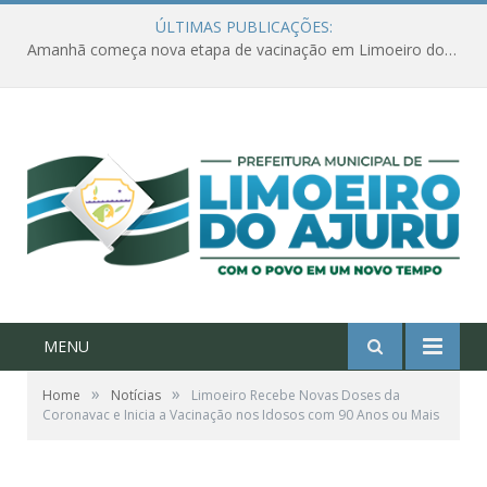
ÚLTIMAS PUBLICAÇÕES:
Amanhã começa nova etapa de vacinação em Limoeiro do Ajuru para idosos com 65 ou mais
MENU
»
»
Home
Notícias
Limoeiro Recebe Novas Doses da
Coronavac e Inicia a Vacinação nos Idosos com 90 Anos ou Mais