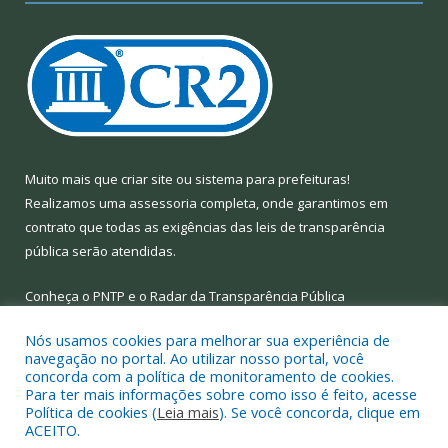
Muito mais que
criar site
ou
sistema para prefeituras
!
Realizamos uma
assessoria
completa, onde garantimos em
contrato que todas as exigências das
leis de transparência
pública
serão atendidas.
Conheça o
PNTP
e o
Radar da Transparência Pública
Nós usamos cookies para melhorar sua experiência de
navegação no portal. Ao utilizar nosso portal, você
concorda com a política de monitoramento de cookies.
Para ter mais informações sobre como isso é feito, acesse
Todos os direitos reservados a Prefeitura Municipal de Limoeiro
Política de cookies (
Leia mais
). Se você concorda, clique em
do Ajuru.
ACEITO.