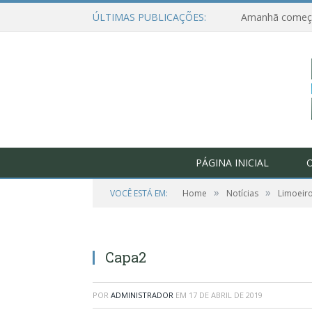
ÚLTIMAS PUBLICAÇÕES:
PÁGINA INICIAL
O
»
»
VOCÊ ESTÁ EM:
Home
Notícias
Limoeiro
Capa2
POR
ADMINISTRADOR
EM
17 DE ABRIL DE 2019