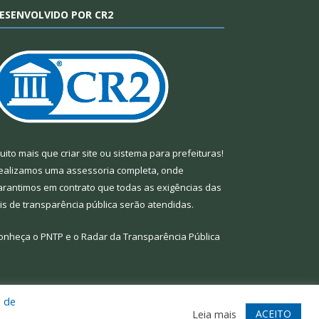
ESENVOLVIDO POR CR2
uito mais que
criar site
ou
sistema para prefeituras
!
ealizamos uma
assessoria
completa, onde
arantimos em contrato que todas as exigências das
eis de transparência pública
serão atendidas.
onheça o
PNTP
e o
Radar da Transparência Pública
a de
te
Acessar Área Administrativa
Acessar Webmail
ACEITO
Leia mais