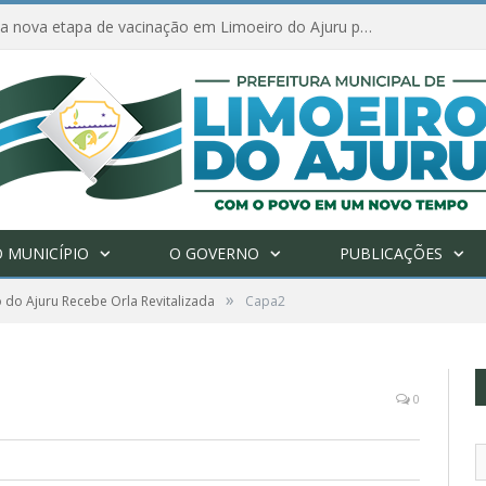
Amanhã começa nova etapa de vacinação em Limoeiro do Ajuru para idosos com 65 ou mais
 MUNICÍPIO
O GOVERNO
PUBLICAÇÕES
»
 do Ajuru Recebe Orla Revitalizada
Capa2
0