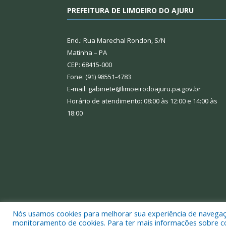
PREFEITURA DE LIMOEIRO DO AJURU
End.: Rua Marechal Rondon, S/N
Matinha – PA
CEP: 68415-000
Fone: (91) 98551-4783
E-mail: gabinete@limoeirodoajuru.pa.gov.br
Horário de atendimento: 08:00 às 12:00 e 14:00 às
18:00
Nós usamos cookies para melhorar sua experiência de navegação
Todos os direitos reservados a Prefeitura Municipal
monitoramento de cookies. Para ter mais informações sobre como