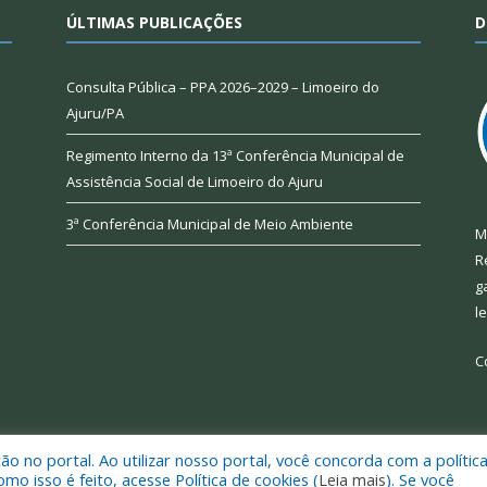
ÚLTIMAS PUBLICAÇÕES
D
Consulta Pública – PPA 2026–2029 – Limoeiro do
Ajuru/PA
Regimento Interno da 13ª Conferência Municipal de
Assistência Social de Limoeiro do Ajuru
3ª Conferência Municipal de Meio Ambiente
M
R
g
l
C
 no portal. Ao utilizar nosso portal, você concorda com a polític
 de Limoeiro do Ajuru.
Mapa do Si
 isso é feito, acesse Política de cookies (
Leia mais
). Se você