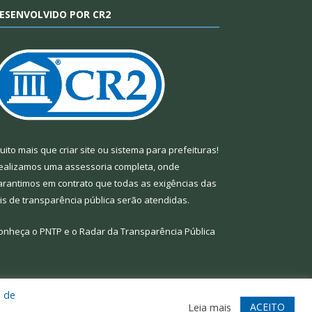
ESENVOLVIDO POR CR2
uito mais que
criar site
ou
sistema para prefeituras
!
ealizamos uma
assessoria
completa, onde
arantimos em contrato que todas as exigências das
eis de transparência pública
serão atendidas.
onheça o
PNTP
e o
Radar da Transparência Pública
a de
te
Acessar Área Administrativa
Acessar Webmail
ACEITO
Leia mais