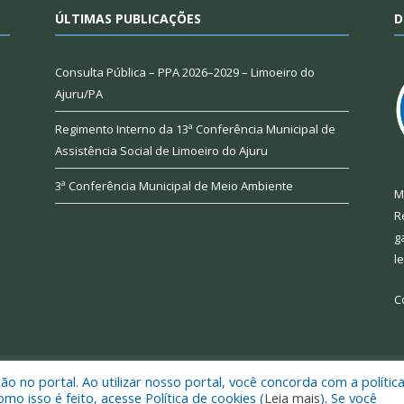
ÚLTIMAS PUBLICAÇÕES
D
Consulta Pública – PPA 2026–2029 – Limoeiro do
Ajuru/PA
Regimento Interno da 13ª Conferência Municipal de
Assistência Social de Limoeiro do Ajuru
3ª Conferência Municipal de Meio Ambiente
M
R
g
l
C
 no portal. Ao utilizar nosso portal, você concorda com a polític
 de Limoeiro do Ajuru.
Mapa do Si
 isso é feito, acesse Política de cookies (
Leia mais
). Se você