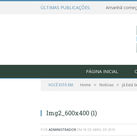
ÚLTIMAS PUBLICAÇÕES:
PÁGINA INICIAL
O
»
»
VOCÊ ESTÁ EM:
Home
Notícias
Já Está 
Img2_600x400 (1)
POR
ADMINISTRADOR
EM
18 DE ABRIL DE 2019