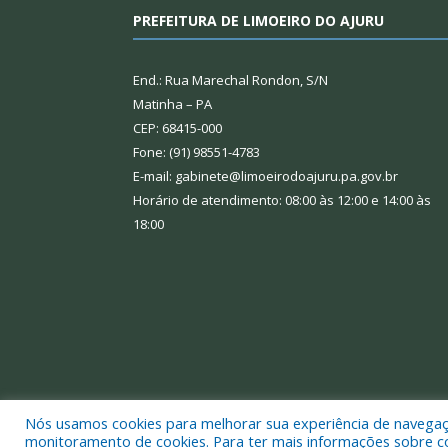
PREFEITURA DE LIMOEIRO DO AJURU
End.: Rua Marechal Rondon, S/N
Matinha – PA
CEP: 68415-000
Fone: (91) 98551-4783
E-mail: gabinete@limoeirodoajuru.pa.gov.br
Horário de atendimento: 08:00 às 12:00 e 14:00 às
18:00
Nós usamos cookies para melhorar sua experiência de navegação
Todos os direitos reservados a Prefeitura Municipal
monitoramento de cookies. Para ter mais informações sobre como