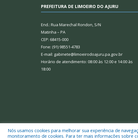
PREFEITURA DE LIMOEIRO DO AJURU
End.: Rua Marechal Rondon, S/N
Matinha – PA
CEP: 68415-000
Fone: (91) 98551-4783
E-mail: gabinete@limoeirodoajuru.pa.gov.br
Horário de atendimento: 08:00 às 12:00 e 14:00 às
18:00
Nós usamos cookies para melhorar sua experiência de navegação
Todos os direitos reservados a Prefeitura Municipal
monitoramento de cookies. Para ter mais informações sobre como