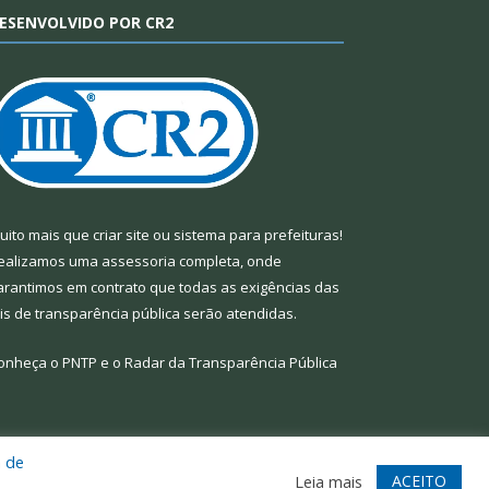
ESENVOLVIDO POR CR2
uito mais que
criar site
ou
sistema para prefeituras
!
ealizamos uma
assessoria
completa, onde
arantimos em contrato que todas as exigências das
eis de transparência pública
serão atendidas.
onheça o
PNTP
e o
Radar da Transparência Pública
a de
te
Acessar Área Administrativa
Acessar Webmail
ACEITO
Leia mais