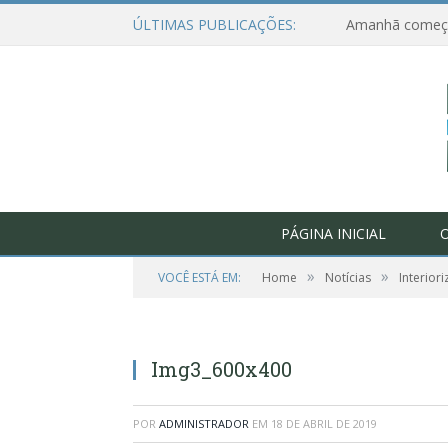
ÚLTIMAS PUBLICAÇÕES:
PÁGINA INICIAL
O
»
»
VOCÊ ESTÁ EM:
Home
Notícias
Interior
Img3_600x400
POR
ADMINISTRADOR
EM
18 DE ABRIL DE 2019