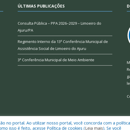
ÚLTIMAS PUBLICAÇÕES
D
Consulta Pública – PPA 2026–2029 – Limoeiro do
Ajuru/PA
Regimento Interno da 13ª Conferência Municipal de
Assistência Social de Limoeiro do Ajuru
3ª Conferência Municipal de Meio Ambiente
M
R
g
l
C
 no portal. Ao utilizar nosso portal, você concorda com a polític
 de Limoeiro do Ajuru.
Mapa do Si
 isso é feito, acesse Política de cookies (
Leia mais
). Se você