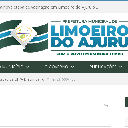
Amanhã começa nova etapa de vacinação em Limoeiro do Ajuru para idosos com 65 ou mais
 MUNICÍPIO
O GOVERNO
PUBLICAÇÕES
»
ização da UFPA Em Limoeiro
Img3_600x400
0