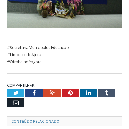
#SecretariaMunicipaldeEducação
#LimoeirodoAjuru
#Otrabalhoéagora
COMPARTILHAR:
Twitter
Facebook
Google+
Pinterest
LinkedIn
Tumblr
Email
CONTEÚDO RELACIONADO