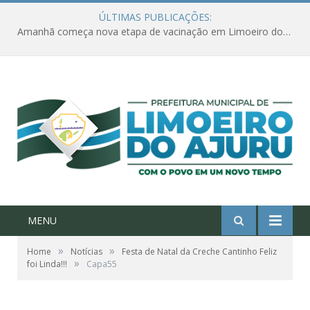
ÚLTIMAS PUBLICAÇÕES:
Amanhã começa nova etapa de vacinação em Limoeiro do Ajuru para idosos com 65 ou mais
MENU
»
»
Home
Notícias
Festa de Natal da Creche Cantinho Feliz
»
foi Linda!!!
Capa55