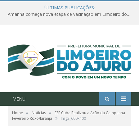
ÚLTIMAS PUBLICAÇÕES:
Amanhã começa nova etapa de vacinação em Limoeiro do Ajuru para idosos com 65 ou mais
MENU
»
»
Home
Notícias
ESF Cuba Realizou a Ação da Campanha
»
Fevereiro Roxo/laranja
Img2_600x400