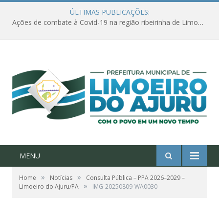
ÚLTIMAS PUBLICAÇÕES:
Ações de combate à Covid-19 na região ribeirinha de Limoeiro do Ajuru continuam
MENU
»
»
Home
Notícias
Consulta Pública – PPA 2026–2029 –
»
Limoeiro do Ajuru/PA
IMG-20250809-WA0030