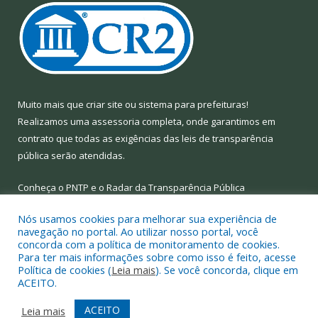
Muito mais que
criar site
ou
sistema para prefeituras
!
Realizamos uma
assessoria
completa, onde garantimos em
contrato que todas as exigências das
leis de transparência
pública
serão atendidas.
Conheça o
PNTP
e o
Radar da Transparência Pública
Nós usamos cookies para melhorar sua experiência de
navegação no portal. Ao utilizar nosso portal, você
concorda com a política de monitoramento de cookies.
Para ter mais informações sobre como isso é feito, acesse
Todos os direitos reservados a Prefeitura Municipal de Limoeiro
Política de cookies (
Leia mais
). Se você concorda, clique em
do Ajuru.
ACEITO.
Mapa do Site
Acessar Área Administrativa
ACEITO
Leia mais