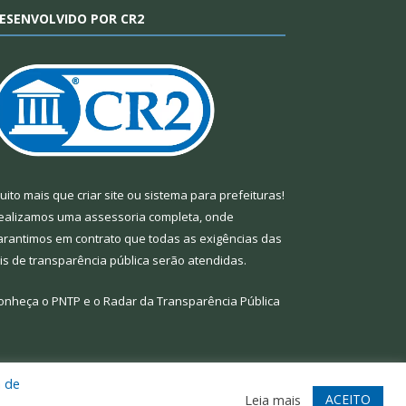
ESENVOLVIDO POR CR2
uito mais que
criar site
ou
sistema para prefeituras
!
ealizamos uma
assessoria
completa, onde
arantimos em contrato que todas as exigências das
eis de transparência pública
serão atendidas.
onheça o
PNTP
e o
Radar da Transparência Pública
a de
te
Acessar Área Administrativa
Acessar Webmail
ACEITO
Leia mais