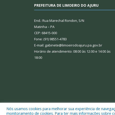
PREFEITURA DE LIMOEIRO DO AJURU
End.: Rua Marechal Rondon, S/N
Matinha – PA
CEP: 68415-000
Fone: (91) 98551-4783
E-mail: gabinete@limoeirodoajuru.pa.gov.br
Horário de atendimento: 08:00 às 12:00 e 14:00 às
18:00
Nós usamos cookies para melhorar sua experiência de navegação
Todos os direitos reservados a Prefeitura Municipal
monitoramento de cookies. Para ter mais informações sobre como