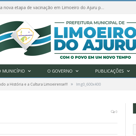
Amanhã começa nova etapa de vacinação em Limoeiro do Ajuru para idosos com 65 ou mais
 MUNICÍPIO
O GOVERNO
PUBLICAÇÕES
»
do a História e a Cultura Limoeirense!!!
Img0_600x400
0