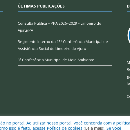
ÚLTIMAS PUBLICAÇÕES
D
Consulta Pública – PPA 2026–2029 – Limoeiro do
Ajuru/PA
Regimento Interno da 13ª Conferência Municipal de
Assistência Social de Limoeiro do Ajuru
3ª Conferência Municipal de Meio Ambiente
M
R
g
l
C
 no portal. Ao utilizar nosso portal, você concorda com a polític
 de Limoeiro do Ajuru.
Mapa do Si
 isso é feito, acesse Política de cookies (
Leia mais
). Se você