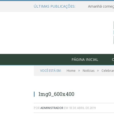
ÚLTIMAS PUBLICAÇÕES:
PÁGINA INICIAL
O
»
»
VOCÊ ESTÁ EM:
Home
Notícias
Celebran
Img0_600x400
POR
ADMINISTRADOR
EM
18 DE ABRIL DE 2019