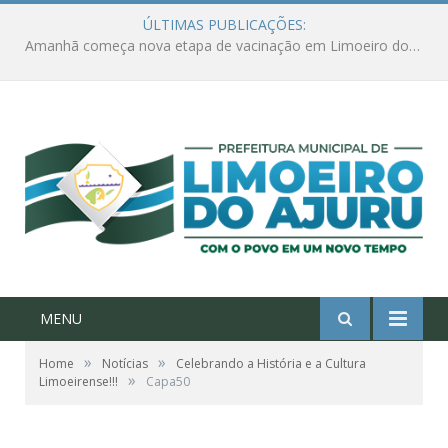
ÚLTIMAS PUBLICAÇÕES:
Ações de combate à Covid-19 na região ribeirinha de Limoeiro do Ajuru continuam
MENU
»
»
Home
Notícias
Celebrando a História e a Cultura
»
Limoeirense!!!
Capa50