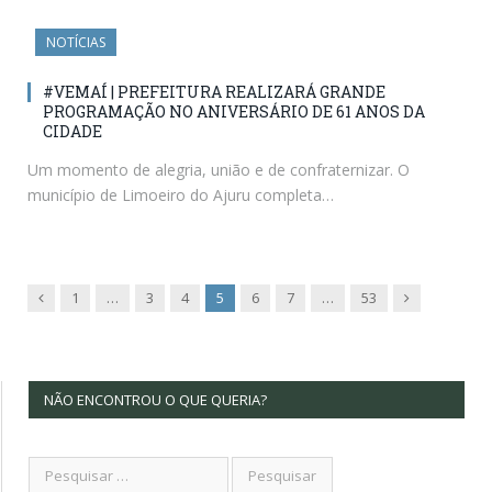
NOTÍCIAS
#VEMAÍ | PREFEITURA REALIZARÁ GRANDE
PROGRAMAÇÃO NO ANIVERSÁRIO DE 61 ANOS DA
CIDADE
Um momento de alegria, união e de confraternizar. O
município de Limoeiro do Ajuru completa…
Previous
Next
1
…
3
4
5
6
7
…
53
NÃO ENCONTROU O QUE QUERIA?