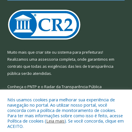
Muito mais que
criar site
ou
sistema para prefeituras
!
Realizamos uma
assessoria
completa, onde garantimos em
contrato que todas as exigências das
leis de transparência
pública
serão atendidas.
Conheça o
PNTP
e o
Radar da Transparência Pública
Nós usamos cookies para melhorar sua experiência de
navegação no portal. Ao utilizar nosso portal, você
concorda com a política de monitoramento de cookies.
Para ter mais informações sobre como isso é feito, acesse
Todos os direitos reservados a Prefeitura Municipal de Limoeiro
Política de cookies (
Leia mais
). Se você concorda, clique em
do Ajuru.
ACEITO.