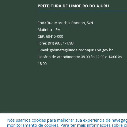
PREFEITURA DE LIMOEIRO DO AJURU
End.: Rua Marechal Rondon, S/N
Matinha – PA
CEP: 68415-000
Fone: (91) 98551-4783
E-mail: gabinete@limoeirodoajuru.pa.gov.br
Horário de atendimento: 08:00 às 12:00 e 14:00 às
18:00
Nós usamos cookies para melhorar sua experiência de navegação
Todos os direitos reservados a Prefeitura Municipal
monitoramento de cookies. Para ter mais informações sobre como