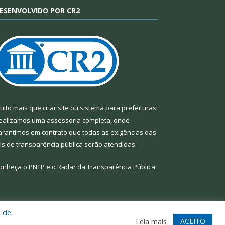
ESENVOLVIDO POR CR2
uito mais que
criar site
ou
sistema para prefeituras
!
ealizamos uma
assessoria
completa, onde
arantimos em contrato que todas as exigências das
eis de transparência pública
serão atendidas.
onheça o
PNTP
e o
Radar da Transparência Pública
a de
te
Acessar Área Administrativa
Acessar Webmail
ACEITO
Leia mais