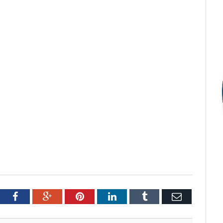
tter
Facebook
Google+
Pinterest
LinkedIn
Tumblr
Email