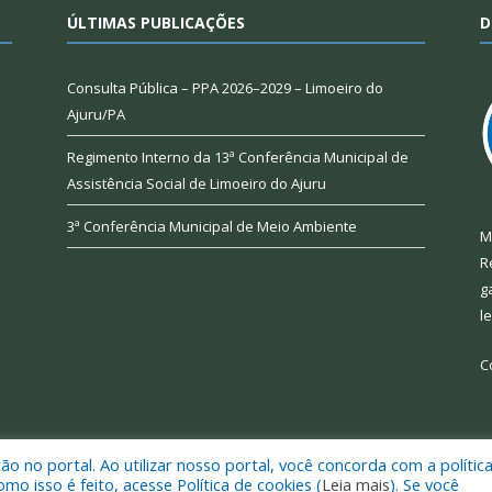
ÚLTIMAS PUBLICAÇÕES
D
Consulta Pública – PPA 2026–2029 – Limoeiro do
Ajuru/PA
Regimento Interno da 13ª Conferência Municipal de
Assistência Social de Limoeiro do Ajuru
3ª Conferência Municipal de Meio Ambiente
M
R
g
l
C
 no portal. Ao utilizar nosso portal, você concorda com a polític
 de Limoeiro do Ajuru.
Mapa do Si
 isso é feito, acesse Política de cookies (
Leia mais
). Se você