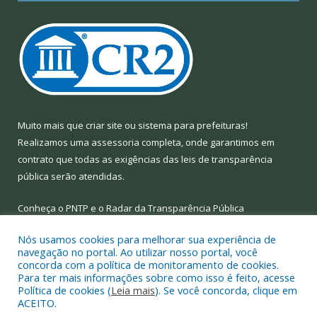
Muito mais que
criar site
ou
sistema para prefeituras
!
Realizamos uma
assessoria
completa, onde garantimos em
contrato que todas as exigências das
leis de transparência
pública
serão atendidas.
Conheça o
PNTP
e o
Radar da Transparência Pública
Nós usamos cookies para melhorar sua experiência de
navegação no portal. Ao utilizar nosso portal, você
concorda com a política de monitoramento de cookies.
Para ter mais informações sobre como isso é feito, acesse
Todos os direitos reservados a Prefeitura Municipal de Limoeiro
Política de cookies (
Leia mais
). Se você concorda, clique em
do Ajuru.
ACEITO.