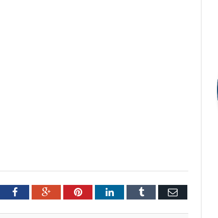
tter
Facebook
Google+
Pinterest
LinkedIn
Tumblr
Email