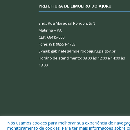
PREFEITURA DE LIMOEIRO DO AJURU
End.: Rua Marechal Rondon, S/N
Matinha – PA
CEP: 68415-000
Fone: (91) 98551-4783
E-mail: gabinete@limoeirodoajuru.pa.gov.br
Horário de atendimento: 08:00 às 12:00 e 14:00 às
18:00
Nós usamos cookies para melhorar sua experiência de navegação
Todos os direitos reservados a Prefeitura Municipal
monitoramento de cookies. Para ter mais informações sobre como