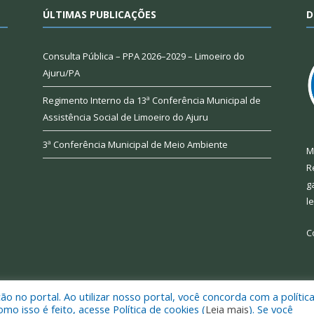
ÚLTIMAS PUBLICAÇÕES
D
Consulta Pública – PPA 2026–2029 – Limoeiro do
Ajuru/PA
Regimento Interno da 13ª Conferência Municipal de
Assistência Social de Limoeiro do Ajuru
3ª Conferência Municipal de Meio Ambiente
M
R
g
l
C
 no portal. Ao utilizar nosso portal, você concorda com a polític
 de Limoeiro do Ajuru.
Mapa do Si
 isso é feito, acesse Política de cookies (
Leia mais
). Se você