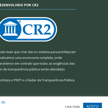
ESENVOLVIDO POR CR2
uito mais que
criar site
ou
sistema para prefeituras
!
ealizamos uma
assessoria
completa, onde
arantimos em contrato que todas as exigências das
eis de transparência pública
serão atendidas.
onheça o
PNTP
e o
Radar da Transparência Pública
a de
te
Acessar Área Administrativa
Acessar Webmail
ACEITO
Leia mais