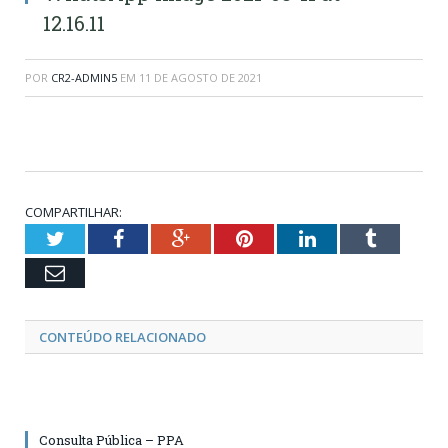
12.16.11
POR
CR2-ADMIN5
EM
11 DE AGOSTO DE 2021
COMPARTILHAR:
Twitter
Facebook
Google+
Pinterest
LinkedIn
Tumblr
Email
CONTEÚDO RELACIONADO
Consulta Pública – PPA