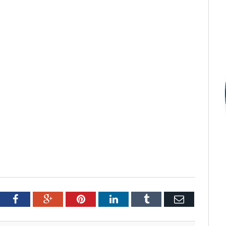
tter
Facebook
Google+
Pinterest
LinkedIn
Tumblr
Email