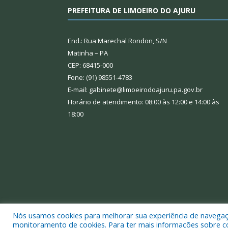
PREFEITURA DE LIMOEIRO DO AJURU
End.: Rua Marechal Rondon, S/N
Matinha – PA
CEP: 68415-000
Fone: (91) 98551-4783
E-mail: gabinete@limoeirodoajuru.pa.gov.br
Horário de atendimento: 08:00 às 12:00 e 14:00 às
18:00
Nós usamos cookies para melhorar sua experiência de navegação
Todos os direitos reservados a Prefeitura Municipal
monitoramento de cookies. Para ter mais informações sobre como