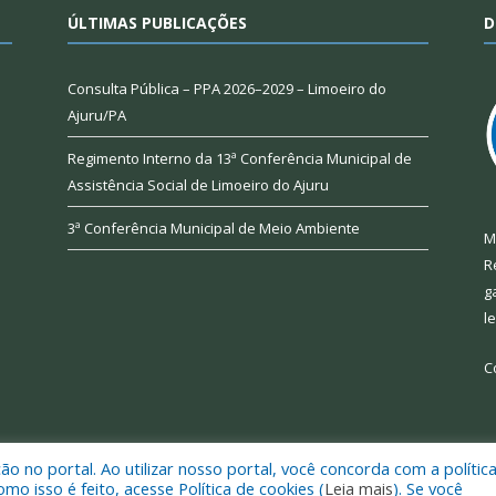
ÚLTIMAS PUBLICAÇÕES
D
Consulta Pública – PPA 2026–2029 – Limoeiro do
Ajuru/PA
Regimento Interno da 13ª Conferência Municipal de
Assistência Social de Limoeiro do Ajuru
3ª Conferência Municipal de Meio Ambiente
M
R
g
l
C
 no portal. Ao utilizar nosso portal, você concorda com a polític
 de Limoeiro do Ajuru.
Mapa do Si
 isso é feito, acesse Política de cookies (
Leia mais
). Se você