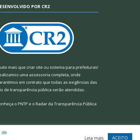
ESENVOLVIDO POR CR2
uito mais que
criar site
ou
sistema para prefeituras
!
ealizamos uma
assessoria
completa, onde
arantimos em contrato que todas as exigências das
eis de transparência pública
serão atendidas.
onheça o
PNTP
e o
Radar da Transparência Pública
a de
te
Acessar Área Administrativa
Acessar Webmail
ACEITO
Leia mais