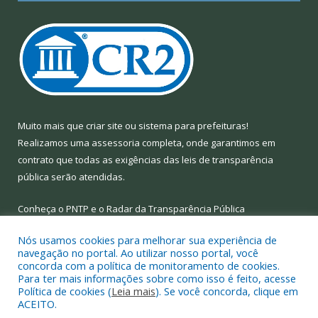
Muito mais que
criar site
ou
sistema para prefeituras
!
Realizamos uma
assessoria
completa, onde garantimos em
contrato que todas as exigências das
leis de transparência
pública
serão atendidas.
Conheça o
PNTP
e o
Radar da Transparência Pública
Nós usamos cookies para melhorar sua experiência de
navegação no portal. Ao utilizar nosso portal, você
concorda com a política de monitoramento de cookies.
Para ter mais informações sobre como isso é feito, acesse
Todos os direitos reservados a Prefeitura Municipal de Limoeiro
Política de cookies (
Leia mais
). Se você concorda, clique em
do Ajuru.
ACEITO.