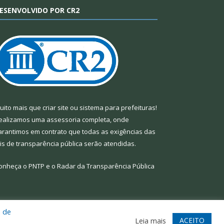
ESENVOLVIDO POR CR2
uito mais que
criar site
ou
sistema para prefeituras
!
ealizamos uma
assessoria
completa, onde
arantimos em contrato que todas as exigências das
eis de transparência pública
serão atendidas.
onheça o
PNTP
e o
Radar da Transparência Pública
a de
te
Acessar Área Administrativa
Acessar Webmail
ACEITO
Leia mais