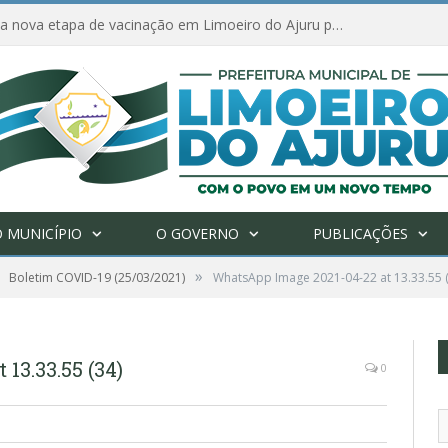
Amanhã começa nova etapa de vacinação em Limoeiro do Ajuru para idosos com 65 ou mais
 MUNICÍPIO
O GOVERNO
PUBLICAÇÕES
»
Boletim COVID-19 (25/03/2021)
WhatsApp Image 2021-04-22 at 13.33.55 (
13.33.55 (34)
0