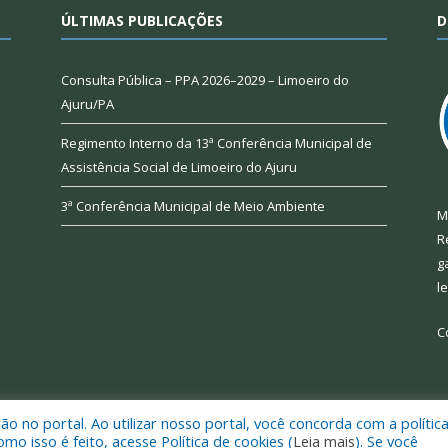
ÚLTIMAS PUBLICAÇÕES
D
Consulta Pública – PPA 2026–2029 – Limoeiro do
Ajuru/PA
Regimento Interno da 13ª Conferência Municipal de
Assistência Social de Limoeiro do Ajuru
3ª Conferência Municipal de Meio Ambiente
M
R
g
l
C
 no portal. Ao utilizar nosso portal, você concorda com a polític
 de Limoeiro do Ajuru.
Mapa do Si
 isso é feito, acesse Política de cookies (
Leia mais
). Se você