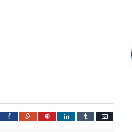
tter
Facebook
Google+
Pinterest
LinkedIn
Tumblr
Email