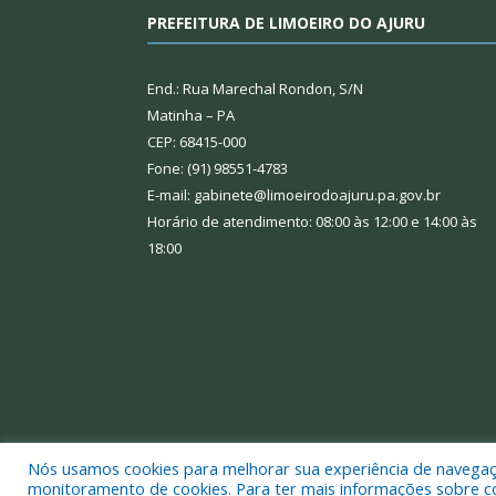
PREFEITURA DE LIMOEIRO DO AJURU
End.: Rua Marechal Rondon, S/N
Matinha – PA
CEP: 68415-000
Fone: (91) 98551-4783
E-mail: gabinete@limoeirodoajuru.pa.gov.br
Horário de atendimento: 08:00 às 12:00 e 14:00 às
18:00
Nós usamos cookies para melhorar sua experiência de navegação
Todos os direitos reservados a Prefeitura Municipal
monitoramento de cookies. Para ter mais informações sobre como