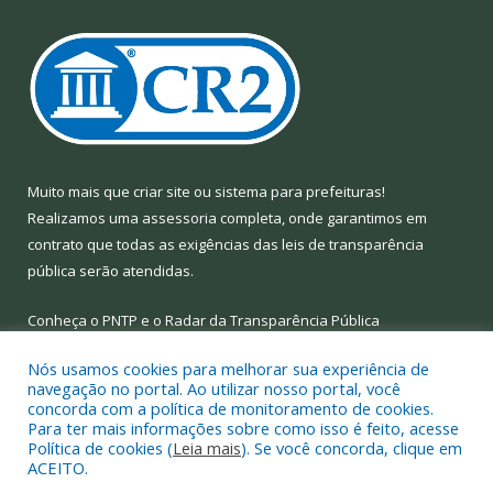
Muito mais que
criar site
ou
sistema para prefeituras
!
Realizamos uma
assessoria
completa, onde garantimos em
contrato que todas as exigências das
leis de transparência
pública
serão atendidas.
Conheça o
PNTP
e o
Radar da Transparência Pública
Nós usamos cookies para melhorar sua experiência de
navegação no portal. Ao utilizar nosso portal, você
concorda com a política de monitoramento de cookies.
Para ter mais informações sobre como isso é feito, acesse
Todos os direitos reservados a Prefeitura Municipal de Limoeiro
Política de cookies (
Leia mais
). Se você concorda, clique em
do Ajuru.
ACEITO.