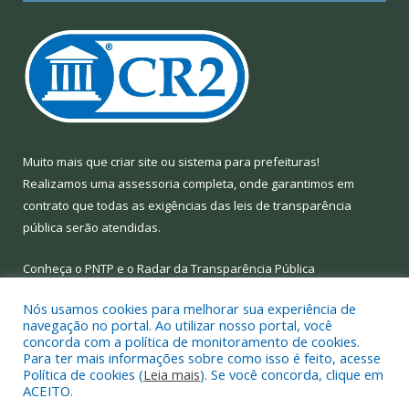
Muito mais que
criar site
ou
sistema para prefeituras
!
Realizamos uma
assessoria
completa, onde garantimos em
contrato que todas as exigências das
leis de transparência
pública
serão atendidas.
Conheça o
PNTP
e o
Radar da Transparência Pública
Nós usamos cookies para melhorar sua experiência de
navegação no portal. Ao utilizar nosso portal, você
concorda com a política de monitoramento de cookies.
Para ter mais informações sobre como isso é feito, acesse
Todos os direitos reservados a Prefeitura Municipal de Limoeiro
Política de cookies (
Leia mais
). Se você concorda, clique em
do Ajuru.
ACEITO.