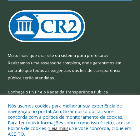
Muito mais que
criar site
ou
sistema para prefeituras
!
Realizamos uma
assessoria
completa, onde garantimos em
contrato que todas as exigências das
leis de transparência
pública
serão atendidas.
Conheça o
PNTP
e o
Radar da Transparência Pública
Nós usamos cookies para melhorar sua experiência de
navegação no portal. Ao utilizar nosso portal, você
concorda com a política de monitoramento de cookies.
Para ter mais informações sobre como isso é feito, acesse
Todos os direitos reservados a Prefeitura Municipal de Limoeiro
Política de cookies (
Leia mais
). Se você concorda, clique em
do Ajuru.
ACEITO.