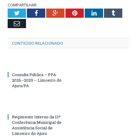
COMPARTILHAR:
Twitter
Facebook
Google+
Pinterest
LinkedIn
Tumblr
Email
CONTEÚDO RELACIONADO
Consulta Pública – PPA
2026–2029 – Limoeiro do
Ajuru/PA
Regimento Interno da 13ª
Conferência Municipal de
Assistência Social de
Limoeiro do Ajuru