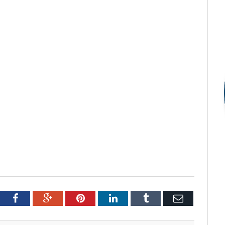
tter
Facebook
Google+
Pinterest
LinkedIn
Tumblr
Email