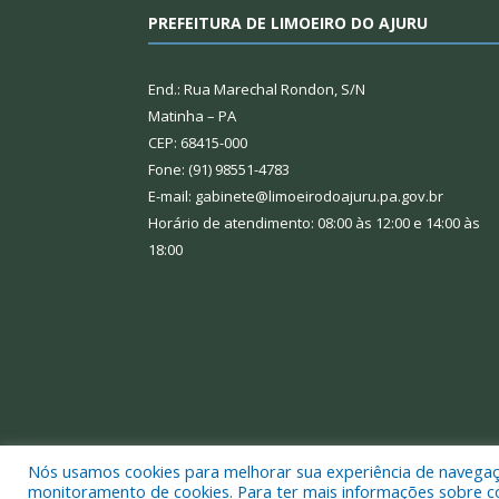
PREFEITURA DE LIMOEIRO DO AJURU
End.: Rua Marechal Rondon, S/N
Matinha – PA
CEP: 68415-000
Fone: (91) 98551-4783
E-mail: gabinete@limoeirodoajuru.pa.gov.br
Horário de atendimento: 08:00 às 12:00 e 14:00 às
18:00
Nós usamos cookies para melhorar sua experiência de navegação
Todos os direitos reservados a Prefeitura Municipal
monitoramento de cookies. Para ter mais informações sobre como