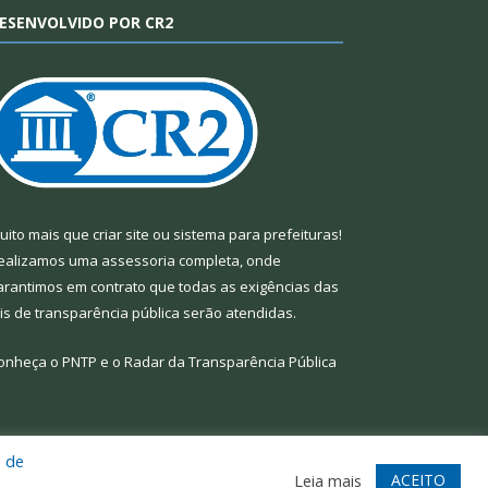
ESENVOLVIDO POR CR2
uito mais que
criar site
ou
sistema para prefeituras
!
ealizamos uma
assessoria
completa, onde
arantimos em contrato que todas as exigências das
eis de transparência pública
serão atendidas.
onheça o
PNTP
e o
Radar da Transparência Pública
a de
te
Acessar Área Administrativa
Acessar Webmail
ACEITO
Leia mais