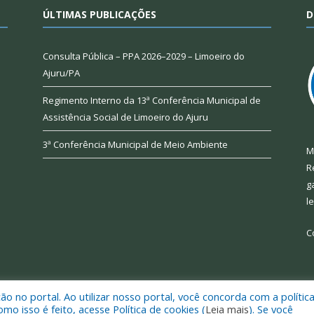
ÚLTIMAS PUBLICAÇÕES
D
Consulta Pública – PPA 2026–2029 – Limoeiro do
Ajuru/PA
Regimento Interno da 13ª Conferência Municipal de
Assistência Social de Limoeiro do Ajuru
3ª Conferência Municipal de Meio Ambiente
M
R
g
l
C
 no portal. Ao utilizar nosso portal, você concorda com a polític
 de Limoeiro do Ajuru.
Mapa do Si
 isso é feito, acesse Política de cookies (
Leia mais
). Se você