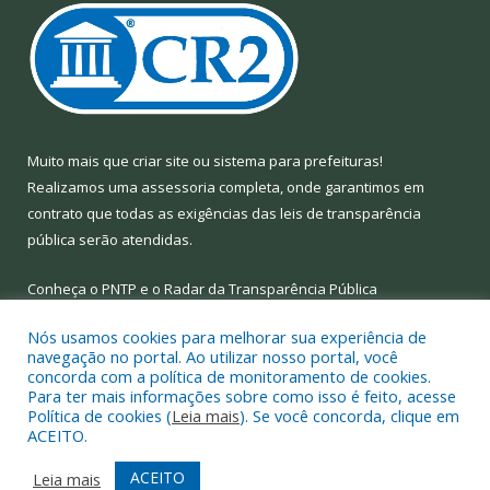
Muito mais que
criar site
ou
sistema para prefeituras
!
Realizamos uma
assessoria
completa, onde garantimos em
contrato que todas as exigências das
leis de transparência
pública
serão atendidas.
Conheça o
PNTP
e o
Radar da Transparência Pública
Nós usamos cookies para melhorar sua experiência de
navegação no portal. Ao utilizar nosso portal, você
concorda com a política de monitoramento de cookies.
Para ter mais informações sobre como isso é feito, acesse
Todos os direitos reservados a Prefeitura Municipal de Limoeiro
Política de cookies (
Leia mais
). Se você concorda, clique em
do Ajuru.
ACEITO.
Mapa do Site
Acessar Área Administrativa
ACEITO
Leia mais