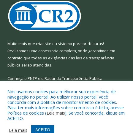
Muito mais que
criar site
ou
sistema para prefeituras
!
Realizamos uma
assessoria
completa, onde garantimos em
contrato que todas as exigências das
leis de transparência
pública
serão atendidas.
Conheça o
PNTP
e o
Radar da Transparência Pública
Nós usamos cookies para melhorar sua experiência de
navegação no portal. Ao utilizar nosso portal, você
concorda com a política de monitoramento de cookies.
Para ter mais informações sobre como isso é feito, acesse
Todos os direitos reservados a Prefeitura Municipal de Limoeiro
Política de cookies (
Leia mais
). Se você concorda, clique em
do Ajuru.
ACEITO.
Mapa do Site
Acessar Área Administrativa
ACEITO
Leia mais