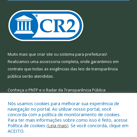
Muito mais que
criar site
ou
sistema para prefeituras
!
Realizamos uma
assessoria
completa, onde garantimos em
contrato que todas as exigências das
leis de transparência
pública
serão atendidas.
Conheça o
PNTP
e o
Radar da Transparência Pública
Nós usamos cookies para melhorar sua experiência de
navegação no portal. Ao utilizar nosso portal, você
concorda com a política de monitoramento de cookies.
Para ter mais informações sobre como isso é feito, acesse
Todos os direitos reservados a Prefeitura Municipal de Limoeiro
Política de cookies (
Leia mais
). Se você concorda, clique em
do Ajuru.
ACEITO.