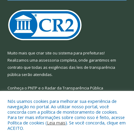
Muito mais que
criar site
ou
sistema para prefeituras
!
Realizamos uma
assessoria
completa, onde garantimos em
contrato que todas as exigências das
leis de transparência
pública
serão atendidas.
Conheça o
PNTP
e o
Radar da Transparência Pública
Nós usamos cookies para melhorar sua experiência de
navegação no portal. Ao utilizar nosso portal, você
concorda com a política de monitoramento de cookies.
Para ter mais informações sobre como isso é feito, acesse
Todos os direitos reservados a Prefeitura Municipal de Limoeiro
Política de cookies (
Leia mais
). Se você concorda, clique em
do Ajuru.
ACEITO.