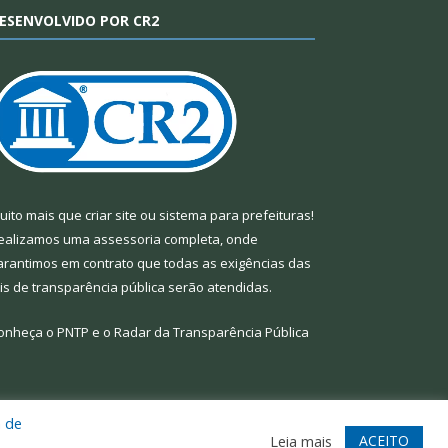
ESENVOLVIDO POR CR2
uito mais que
criar site
ou
sistema para prefeituras
!
ealizamos uma
assessoria
completa, onde
arantimos em contrato que todas as exigências das
eis de transparência pública
serão atendidas.
onheça o
PNTP
e o
Radar da Transparência Pública
a de
te
Acessar Área Administrativa
Acessar Webmail
ACEITO
Leia mais