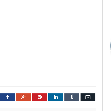
tter
Facebook
Google+
Pinterest
LinkedIn
Tumblr
Email