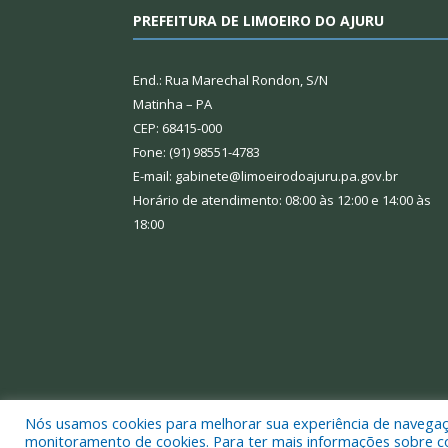
PREFEITURA DE LIMOEIRO DO AJURU
End.: Rua Marechal Rondon, S/N
Matinha – PA
CEP: 68415-000
Fone: (91) 98551-4783
E-mail: gabinete@limoeirodoajuru.pa.gov.br
Horário de atendimento: 08:00 às 12:00 e 14:00 às
18:00
Nós usamos cookies para melhorar sua experiência de navegação
Todos os direitos reservados a Prefeitura Municipal
monitoramento de cookies. Para ter mais informações sobre como