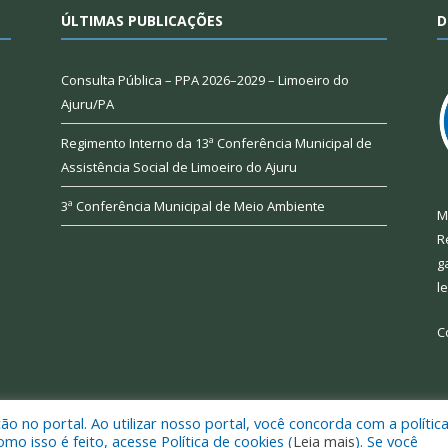
ÚLTIMAS PUBLICAÇÕES
D
Consulta Pública – PPA 2026–2029 – Limoeiro do
Ajuru/PA
Regimento Interno da 13ª Conferência Municipal de
Assistência Social de Limoeiro do Ajuru
3ª Conferência Municipal de Meio Ambiente
M
R
g
l
C
 no portal. Ao utilizar nosso portal, você concorda com a polític
 de Limoeiro do Ajuru.
Mapa do Si
 isso é feito, acesse Política de cookies (
Leia mais
). Se você