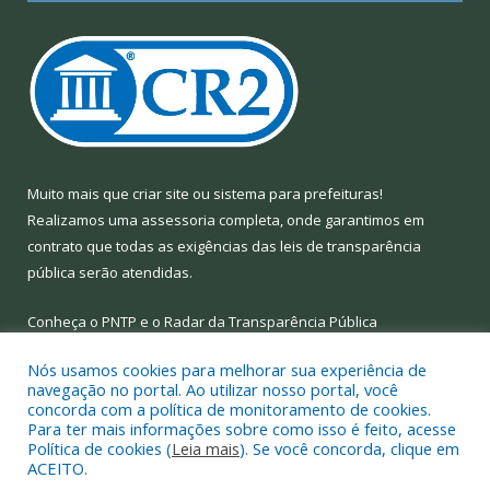
Muito mais que
criar site
ou
sistema para prefeituras
!
Realizamos uma
assessoria
completa, onde garantimos em
contrato que todas as exigências das
leis de transparência
pública
serão atendidas.
Conheça o
PNTP
e o
Radar da Transparência Pública
Nós usamos cookies para melhorar sua experiência de
navegação no portal. Ao utilizar nosso portal, você
concorda com a política de monitoramento de cookies.
Para ter mais informações sobre como isso é feito, acesse
Todos os direitos reservados a Prefeitura Municipal de Limoeiro
Política de cookies (
Leia mais
). Se você concorda, clique em
do Ajuru.
ACEITO.